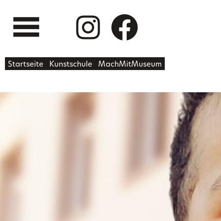
Startseite
Kunstschule
MachMitMuseum