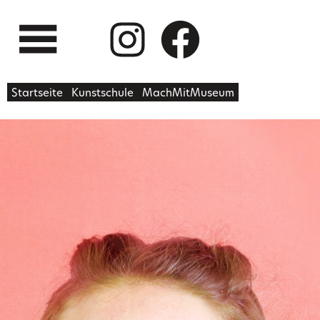
Startseite
Kunstschule
MachMitMuseum