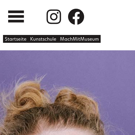
Startseite
Kunstschule
MachMitMuseum