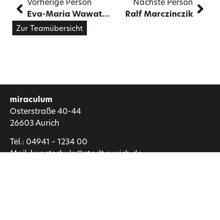
Vorherige Person
Nächste Person
Eva-Maria Wawatschek
Ralf Marczinczik
Zur Teamübersicht
miraculum
Osterstraße 40-44
26603 Aurich
Tel.:
04941 – 1234 00
Mail:
kunstschule@stadt.aurich.de
Kunstschule
MachMitMuseum
Über uns
FAQ