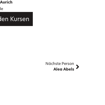
Aurich
de
 den Kursen
Nächste Person
Alea Abels