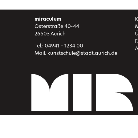
miraculum
K
Osterstraße 40-44
M
26603 Aurich
Ü
Tel.:
04941 – 1234 00
A
Mail:
kunstschule@stadt.aurich.de