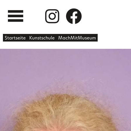
Startseite
Kunstschule
MachMitMuseum