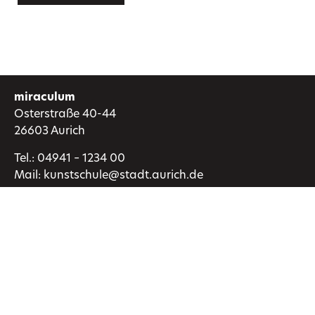
miraculum
Osterstraße 40-44
26603 Aurich
Tel.:
04941 – 1234 00
Mail:
kunstschule@stadt.aurich.de
Kunstschule
MachMitMuseum
Über uns
FAQ
AGBs